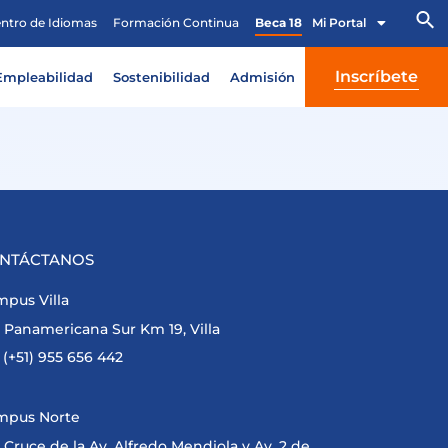
ntro de Idiomas
Formación Continua
Beca 18
Mi Portal
Inscríbete
Empleabilidad
Sostenibilidad
Admisión
NTÁCTANOS
pus Villa
Panamericana Sur Km 19, Villa
(+51) 955 656 442
mpus Norte
Cruce de la Av. Alfredo Mendiola y Av. 2 de