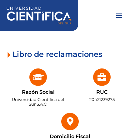
Ir
al
contenido
Libro de reclamaciones
Razón Social
RUC
Universidad Científica del
20421239275
Sur S.A.C.
Domicilio Fiscal