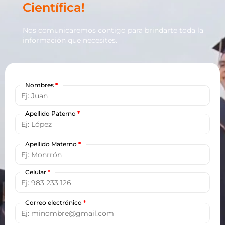
Científica!
Nos comunicaremos contigo para brindarte toda la
información que necesites.
Nombres
*
Apellido Paterno
*
Apellido Materno
*
Celular
*
Correo electrónico
*