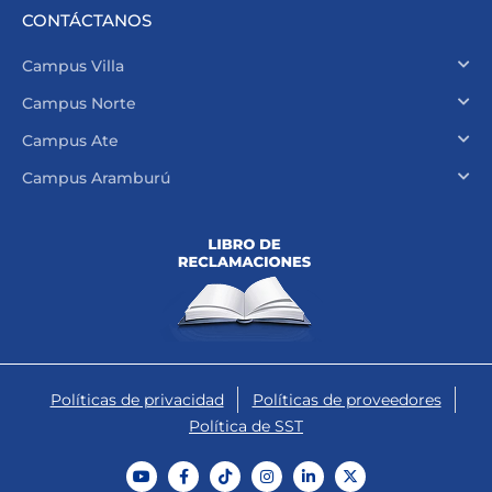
CONTÁCTANOS
Campus Villa
Campus Norte
Campus Ate
Campus Aramburú
Políticas de privacidad
Políticas de proveedores
Política de SST
Y
F
T
I
L
X
o
a
i
n
i
-