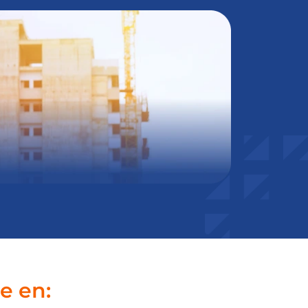
e en: