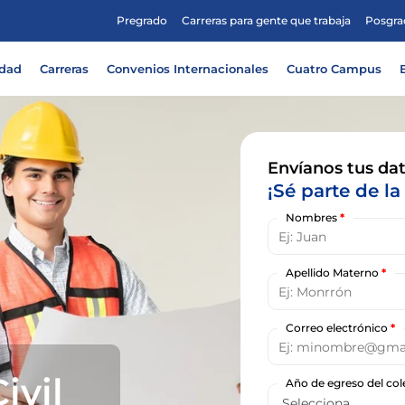
Pregrado
Carreras para gente que trabaja
Posgra
idad
Carreras
Convenios Internacionales
Cuatro Campus
Envíanos tus dat
¡Sé parte de la 
Nombres
*
Apellido Materno
*
Correo electrónico
*
ivil
Año de egreso del co