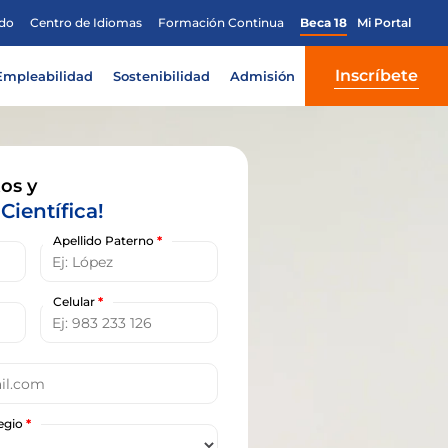
do
Centro de Idiomas
Formación Continua
Beca 18
Mi Portal
Inscríbete
Empleabilidad
Sostenibilidad
Admisión
os y
Científica!
Apellido Paterno
*
Celular
*
legio
*