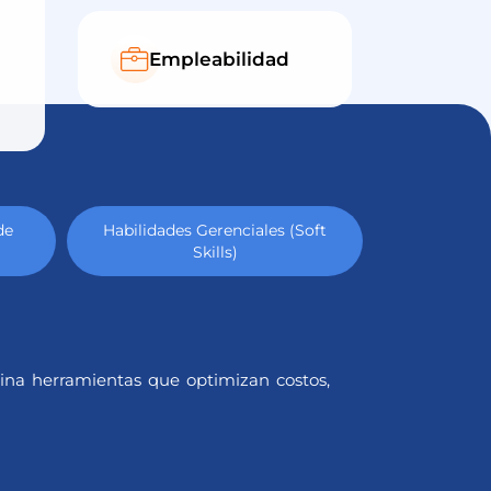
Empleabilidad
de
Habilidades Gerenciales (Soft
Formación
Skills)
Inf
mina herramientas que optimizan costos,