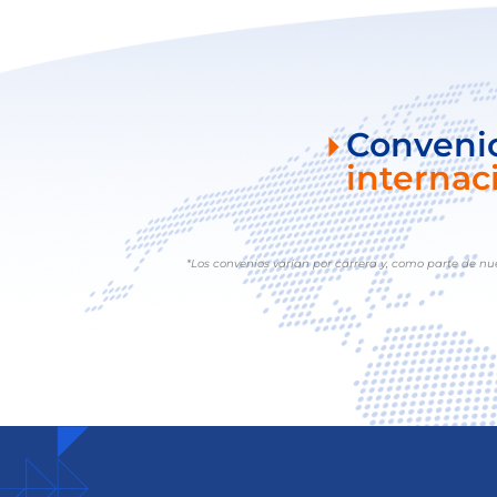
Conveni
internac
*Los convenios varían por carrera y, como parte de nu