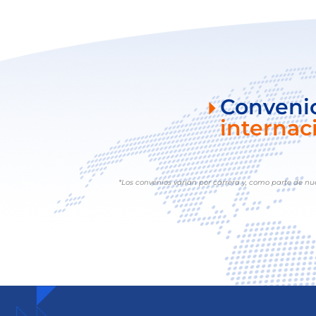
Conveni
internac
*Los convenios varían por carrera y, como parte de nu