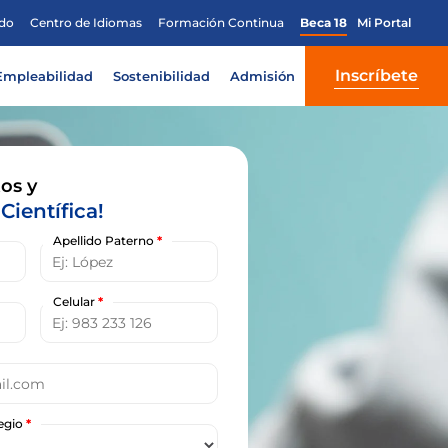
do
Centro de Idiomas
Formación Continua
Beca 18
Mi Portal
Inscríbete
Empleabilidad
Sostenibilidad
Admisión
os y
Científica!
Apellido Paterno
*
Celular
*
legio
*