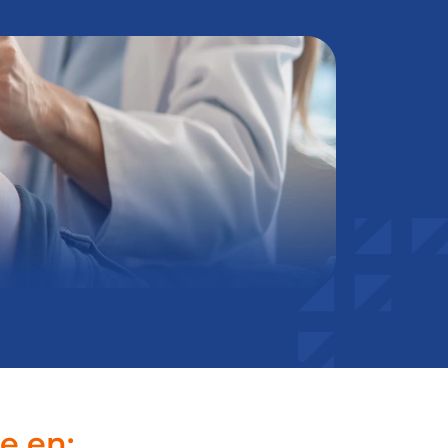
e en: