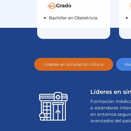
Grado
Bachiller en Obstetricia.
Líderes en simulación clínica
Mal
Líderes en si
Formación médica 
a estándares inter
en entornos seguro
avanzados del país