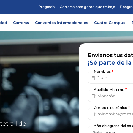
Pregrado
Carreras para gente que trabaja
Posgra
idad
Carreras
Convenios Internacionales
Cuatro Campus
Envíanos tus dat
¡Sé parte de la 
Nombres
*
Apellido Materno
*
Correo electrónico
*
etra líder
Año de egreso del co