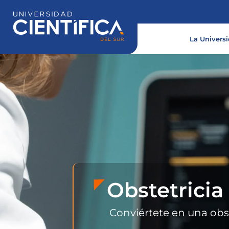
Ir
al
contenido
La Univers
Obstetricia
Conviértete en una obst