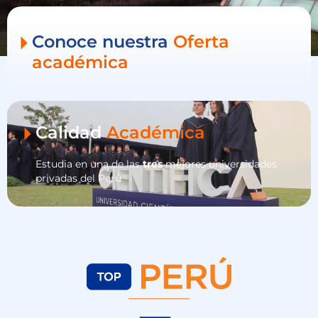
Conoce nuestra
Oferta
académica
Calidad
Académica
Estudia en una de las
tres
mejores universidades
privadas del Perú