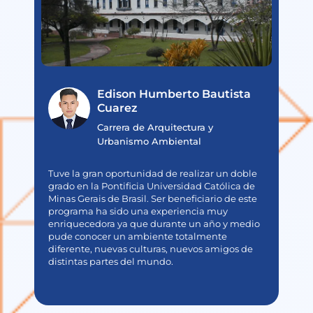
Edison Humberto Bautista
Cuarez
Carrera de Arquitectura y
Urbanismo Ambiental
Estu
magn
Tuve la gran oportunidad de realizar un doble
idea
grado en la Pontificia Universidad Católica de
me p
Minas Gerais de Brasil. Ser beneficiario de este
segu
programa ha sido una experiencia muy
segú
enriquecedora ya que durante un año y medio
proy
pude conocer un ambiente totalmente
a d
diferente, nuevas culturas, nuevos amigos de
univ
distintas partes del mundo.
te a
la ca