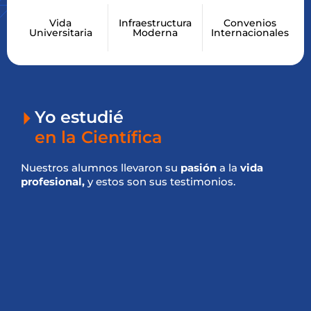
m
u
n
Vida
Infraestructura
Convenios
i
Universitaria
Moderna
Internacionales
c
a
c
i
ó
n
y
P
u
Yo estudié
b
l
i
en la Científica
c
i
d
a
Nuestros alumnos llevaron su
pasión
a la
vida
d
profesional,
y estos son sus testimonios.