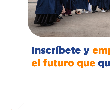
Inscríbete y
emp
el futuro que
qu