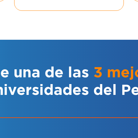
ge una de las
3
mej
iversidades del P