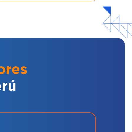
ores
erú