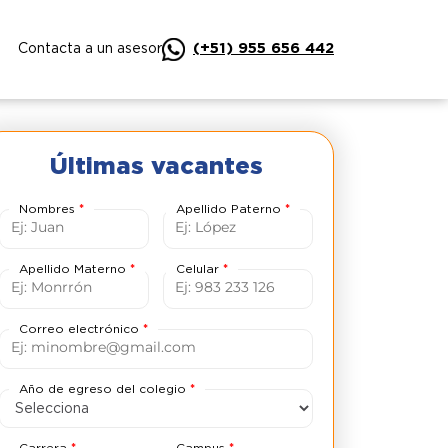
(+51) 955 656 442
Contacta a un asesor
Últimas vacantes
Nombres
*
Apellido Paterno
*
Apellido Materno
*
Celular
*
Correo electrónico
*
Año de egreso del colegio
*
Carrera
*
Campus
*