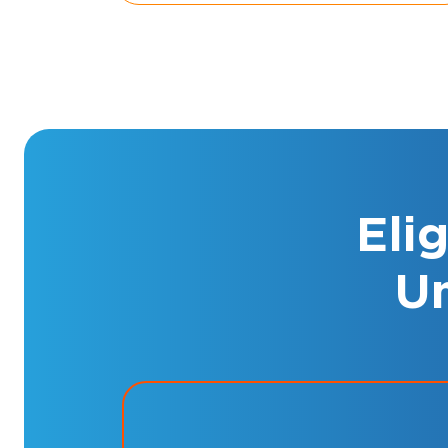
Eli
Un