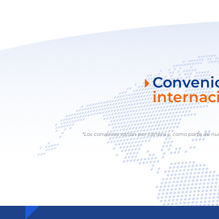
Conveni
internac
*Los convenios varían por carrera y, como parte de nu