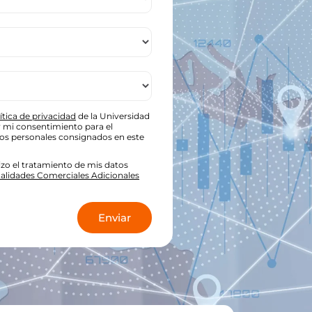
ítica de privacidad
de la Universidad
oy mi consentimiento para el
tos personales consignados en este
zo el tratamiento de mis datos
nalidades Comerciales Adicionales
*
Enviar