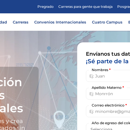
Pregrado
Carreras para gente que trabaja
Posgra
idad
Carreras
Convenios Internacionales
Cuatro Campus
Envíanos tus dat
¡Sé parte de la 
Nombres
*
ción
Apellido Materno
*
s
ales
Correo electrónico
*
s y crea
Año de egreso del co
ados sin