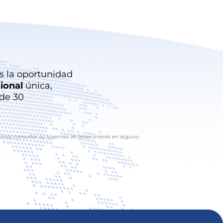
es la oportunidad
ional
única,
 de 30
imos consultar su vigencia de tener interés en alguno.