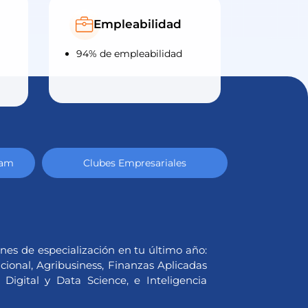
Empleabilidad
94% de empleabilidad
ram
Clubes Empresariales
Enfoq
iones de especialización en tu último año:
ional, Agribusiness, Finanzas Aplicadas
Digital y Data Science, e Inteligencia