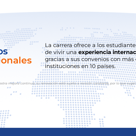
La carrera ofrece a los estudiant
os
de vivir una
experiencia internac
ionales
gracias a sus convenios con más
instituciones en 10 países.
estra mejora continua, su renovación está sujeta a revisión constante, por lo que suger