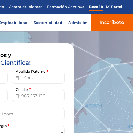
do
Centro de Idiomas
Formación Continua
Beca 18
Mi Portal
Inscríbete
Empleabilidad
Sostenibilidad
Admisión
os y
Científica!
Apellido Paterno
*
Celular
*
legio
*