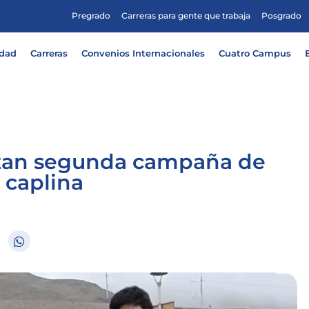
Pregrado
Carreras para gente que trabaja
Posgrado
idad
Carreras
Convenios Internacionales
Cuatro Campus
izan segunda campaña de
 caplina