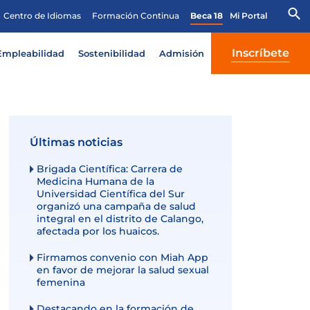
Centro de Idiomas
Formación Continua
Beca 18
Mi Portal
Inscríbete
Empleabilidad
Sostenibilidad
Admisión
Últimas noticias
Brigada Científica: Carrera de
Medicina Humana de la
Universidad Científica del Sur
organizó una campaña de salud
integral en el distrito de Calango,
afectada por los huaicos.
Firmamos convenio con Miah App
en favor de mejorar la salud sexual
femenina
Destacando en la formación de