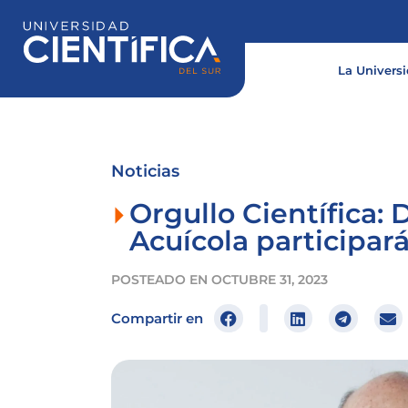
Ir
al
contenido
La Univers
Noticias
Orgullo Científica:
Acuícola participa
POSTEADO EN
OCTUBRE 31, 2023
Compartir en