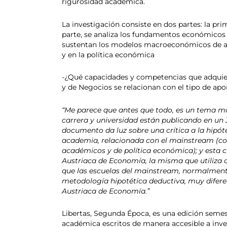
rigurosidad académica.
La investigación consiste en dos partes: la prim
parte, se analiza los fundamentos económicos d
sustentan los modelos macroeconómicos de actu
y en la política económica
-¿Qué capacidades y competencias que adquier
y de Negocios se relacionan con el tipo de apo
“Me parece que antes que todo, es un tema mo
carrera y universidad están publicando en un J
documento da luz sobre una crítica a la hipótes
academia, relacionada con el mainstream (co
académicos y de política económica); y esta cr
Austriaca de Economía, la misma que utiliza
que las escuelas del mainstream, normalmente 
metodología hipotética deductiva, muy diferen
Austriaca de Economía.”
Libertas, Segunda Época, es una edición semest
académica escritos de manera accesible a inves