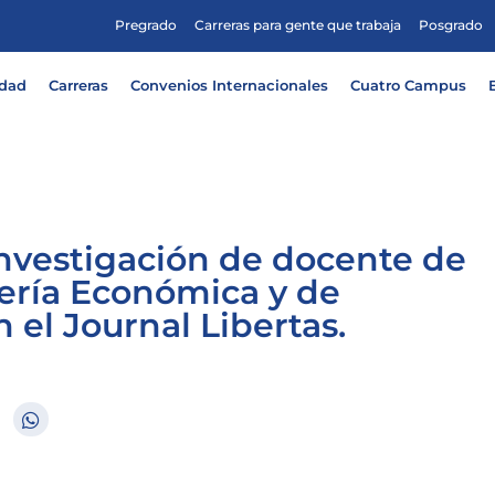
Pregrado
Carreras para gente que trabaja
Posgrado
idad
Carreras
Convenios Internacionales
Cuatro Campus
 Investigación de docente de
iería Económica y de
 el Journal Libertas.