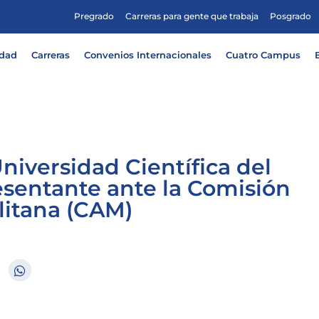
Pregrado
Carreras para gente que trabaja
Posgrado
idad
Carreras
Convenios Internacionales
Cuatro Campus
Universidad Científica del
esentante ante la Comisión
itana (CAM)