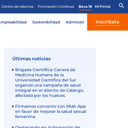
Centro de Idiomas
Formación Continua
Beca 18
Mi Portal
Inscríbete
Empleabilidad
Sostenibilidad
Admisión
Últimas noticias
Brigada Científica: Carrera de
Medicina Humana de la
Universidad Científica del Sur
organizó una campaña de salud
integral en el distrito de Calango,
afectada por los huaicos.
Firmamos convenio con Miah App
en favor de mejorar la salud sexual
femenina
Destacando en la formación de