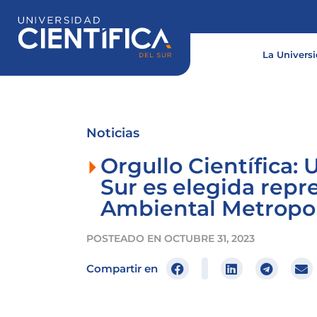
Ir
al
contenido
La Univers
Noticias
Orgullo Científica: 
Sur es elegida repr
Ambiental Metropol
POSTEADO EN
OCTUBRE 31, 2023
Compartir en