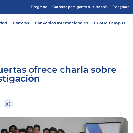
Pregrado
Carreras para gente que trabaja
Posgrado
idad
Carreras
Convenios Internacionales
Cuatro Campus
uertas ofrece charla sobre
stigación