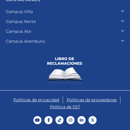
Campus Villa
Campus Norte
Campus Ate
Campus Aramburú
Políticas de privacidad
Políticas de proveedores
Política de SST
Y
F
T
I
L
X
o
a
i
n
i
-
u
c
k
s
n
t