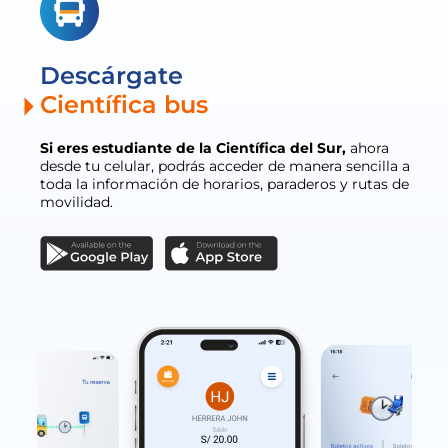
Descárgate
hombre-leyendo-libro-educacion-
Científica bus
academico-aprendizaje-concepto-
Universidad Científica del Sur
Centro de estudios y reposo
EDITABLE PACE UNIVERSITY_kallpa2_0
examen 3 (1)
Alumnado
not-cient
Si eres estudiante de la Científica del Sur,
ahora
desde tu celular, podrás acceder de manera sencilla a
toda la información de horarios, paraderos y rutas de
movilidad.