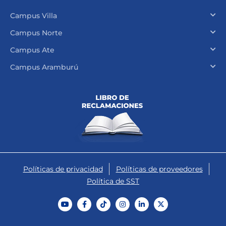
Campus Villa
Campus Norte
Campus Ate
Campus Aramburú
Políticas de privacidad
Políticas de proveedores
Política de SST
Y
F
T
I
L
X
o
a
i
n
i
-
u
c
k
s
n
t
t
e
t
t
k
w