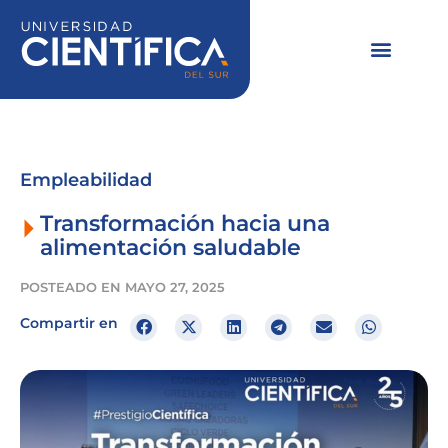
Ir
al
contenido
Empleabilidad
Transformación hacia una
alimentación saludable
POSTEADO EN
MAYO 27, 2025
Compartir en